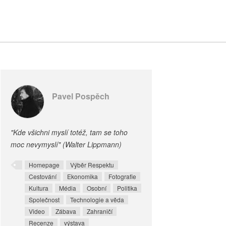
Pavel Pospěch
"Kde všichni myslí totéž, tam se toho
moc nevymyslí" (Walter Lippmann)
Homepage
Výběr Respektu
Cestování
Ekonomika
Fotografie
Kultura
Média
Osobní
Politika
Společnost
Technologie a věda
Video
Zábava
Zahraničí
Recenze
výstava