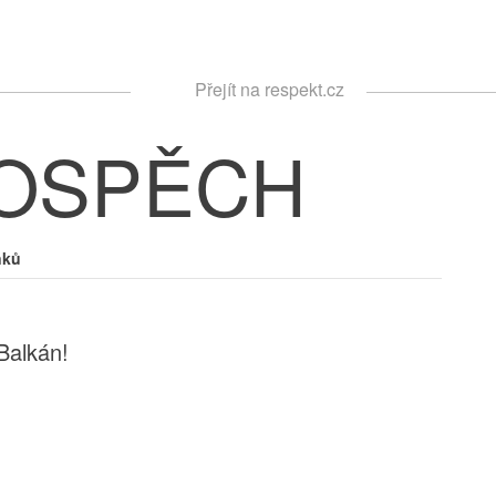
Respekt
Přejít na respekt.cz
Vyhledávání
POSPĚCH
nků
Balkán!